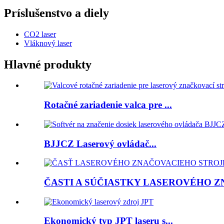
Príslušenstvo a diely
CO2 laser
Vláknový laser
Hlavné produkty
Rotačné zariadenie valca pre ...
BJJCZ Laserový ovládač...
ČASTI A SÚČIASTKY LASEROVÉHO Z
Ekonomický typ JPT laseru s...