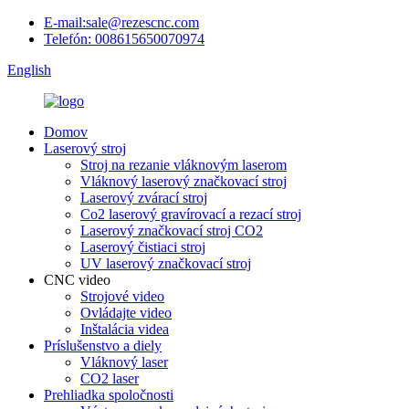
E-mail:sale@rezescnc.com
Telefón: 008615650070974
English
Domov
Laserový stroj
Stroj na rezanie vláknovým laserom
Vláknový laserový značkovací stroj
Laserový zvárací stroj
Co2 laserový gravírovací a rezací stroj
Laserový značkovací stroj CO2
Laserový čistiaci stroj
UV laserový značkovací stroj
CNC video
Strojové video
Ovládajte video
Inštalácia videa
Príslušenstvo a diely
Vláknový laser
CO2 laser
Prehliadka spoločnosti