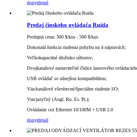
dopyt
detail
Predaj čínskeho ovládača Ruida
Predajná cena: 300 $/kus - 500 $/kus
Dokonalá funkcia riadenia pohybu na 4 nápravách;
Veľkokapacitné úložisko súborov;
Dvojkanálové nastaviteľné číslice laserového ovládacieh
USB ovládač so silnejšou kompatibilitou;
Viackanálové všeobecné/špeciálne riadenie I/O;
Viacjazyčný (Angl. Ru. Es. Pt.);
Ovládanie cez Ethernet 10/100M + USB 2.0
dopyt
detail