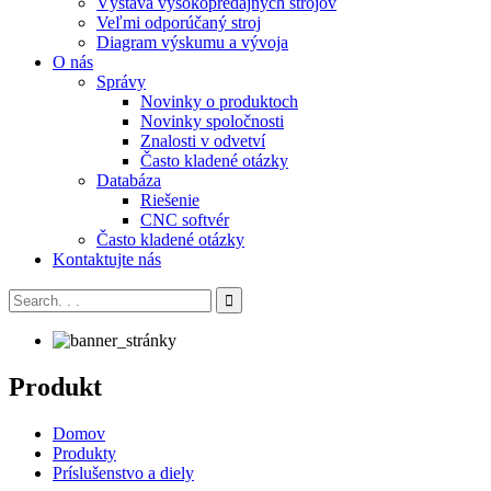
Výstava vysokopredajných strojov
Veľmi odporúčaný stroj
Diagram výskumu a vývoja
O nás
Správy
Novinky o produktoch
Novinky spoločnosti
Znalosti v odvetví
Často kladené otázky
Databáza
Riešenie
CNC softvér
Často kladené otázky
Kontaktujte nás
Produkt
Domov
Produkty
Príslušenstvo a diely