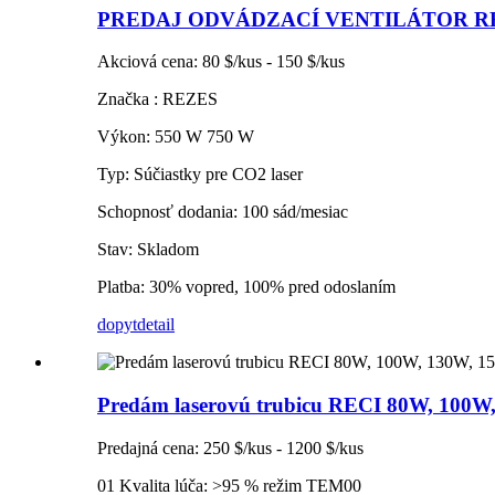
PREDAJ ODVÁDZACÍ VENTILÁTOR RE
Akciová cena: 80 $/kus - 150 $/kus
Značka : REZES
Výkon: 550 W 750 W
Typ: Súčiastky pre CO2 laser
Schopnosť dodania: 100 sád/mesiac
Stav: Skladom
Platba: 30% vopred, 100% pred odoslaním
dopyt
detail
Predám laserovú trubicu RECI 80W, 100W
Predajná cena: 250 $/kus - 1200 $/kus
01 Kvalita lúča: >95 % režim TEM00