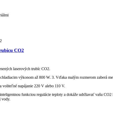
riálmi
 trubicu CO2
enených laserových trubíc CO2.
 s chladiacim výkonom až 800 W. 3. Vďaka malým rozmerom zaberá men
a voliteľné napájanie 220 V alebo 110 V.
 inteligentnou funkciou regulácie teploty a dokáže udržiavať vašu CO2 
j vody.