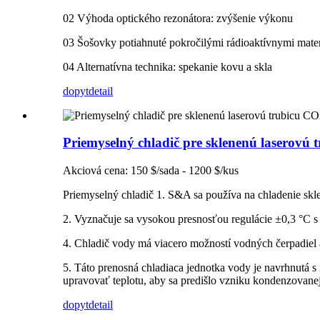
02 Výhoda optického rezonátora: zvýšenie výkonu
03 Šošovky potiahnuté pokročilými rádioaktívnymi mate
04 Alternatívna technika: spekanie kovu a skla
dopyt
detail
Priemyselný chladič pre sklenenú laserovú
Akciová cena: 150 $/sada - 1200 $/kus
Priemyselný chladič 1. S&A sa používa na chladenie skl
2. Vyznačuje sa vysokou presnosťou regulácie ±0,3 °C
4. Chladič vody má viacero možností vodných čerpadiel 
5. Táto prenosná chladiaca jednotka vody je navrhnutá s
upravovať teplotu, aby sa predišlo vzniku kondenzovane
dopyt
detail