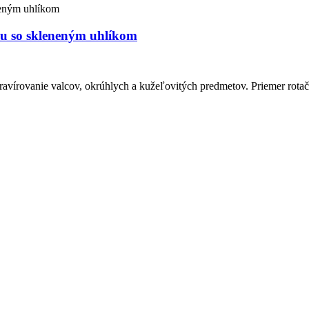
cu so skleneným uhlíkom
 gravírovanie valcov, okrúhlych a kužeľovitých predmetov. Priemer ro