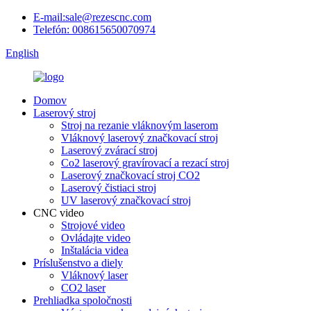
E-mail:sale@rezescnc.com
Telefón: 008615650070974
English
Domov
Laserový stroj
Stroj na rezanie vláknovým laserom
Vláknový laserový značkovací stroj
Laserový zvárací stroj
Co2 laserový gravírovací a rezací stroj
Laserový značkovací stroj CO2
Laserový čistiaci stroj
UV laserový značkovací stroj
CNC video
Strojové video
Ovládajte video
Inštalácia videa
Príslušenstvo a diely
Vláknový laser
CO2 laser
Prehliadka spoločnosti