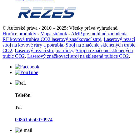
© Autorské práva - 2010 – 2025: Všetky práva vyhradené.
Horúce produkty
-
Mapa stránok
-
AMP pre mobilné zariadenia
RF kovová trubica CO2 laserový značkovací stroj
,
Laserový rezací
stroj na kovové rúry a potrubia
,
Stroj na značenie sklenených trubíc
CO2
,
Laserový rezací stroj na rúrky
,
Stroj na značenie sklenených
trubíc CO2
,
Laserový značkovací stroj na sklenené trubice CO2
,
Telefón
Tel.
008615650070974