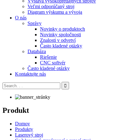
Výstava vysokopredajných strojov
Veľmi odporúčaný stroj
Diagram výskumu a vývoja
O nás
Správy
Novinky o produktoch
Novinky spoločnosti
Znalosti v odvetví
Často kladené otázky
Databáza
Riešenie
CNC softvér
Často kladené otázky
Kontaktujte nás
Produkt
Domov
Produkty
Laserový stroj