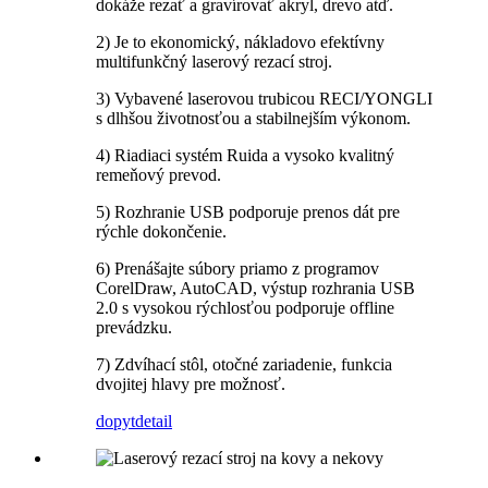
dokáže rezať a gravírovať akryl, drevo atď.
2) Je to ekonomický, nákladovo efektívny
multifunkčný laserový rezací stroj.
3) Vybavené laserovou trubicou RECI/YONGLI
s dlhšou životnosťou a stabilnejším výkonom.
4) Riadiaci systém Ruida a vysoko kvalitný
remeňový prevod.
5) Rozhranie USB podporuje prenos dát pre
rýchle dokončenie.
6) Prenášajte súbory priamo z programov
CorelDraw, AutoCAD, výstup rozhrania USB
2.0 s vysokou rýchlosťou podporuje offline
prevádzku.
7) Zdvíhací stôl, otočné zariadenie, funkcia
dvojitej hlavy pre možnosť.
dopyt
detail