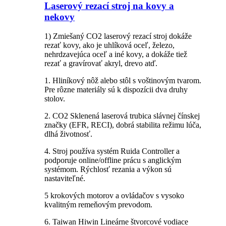
Laserový rezací stroj na kovy a
nekovy
1) Zmiešaný CO2 laserový rezací stroj dokáže
rezať kovy, ako je uhlíková oceľ, železo,
nehrdzavejúca oceľ a iné kovy, a dokáže tiež
rezať a gravírovať akryl, drevo atď.
1. Hliníkový nôž alebo stôl s voštinovým tvarom.
Pre rôzne materiály sú k dispozícii dva druhy
stolov.
2. CO2 Sklenená laserová trubica slávnej čínskej
značky (EFR, RECI), dobrá stabilita režimu lúča,
dlhá životnosť.
4. Stroj používa systém Ruida Controller a
podporuje online/offline prácu s anglickým
systémom. Rýchlosť rezania a výkon sú
nastaviteľné.
5 krokových motorov a ovládačov s vysoko
kvalitným remeňovým prevodom.
6. Taiwan Hiwin Lineárne štvorcové vodiace