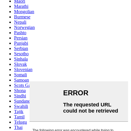
Maori
Marathi
Mongolian
Burmese
Nepali
Norwegian
Pashto
Persian
Punjabi
Serbian
Sesotho
Sinhala
Slovak
Slovenian
Somali
Samoan
Scots Gaelic
Shona
Sindhi
Sundanese
Swahili
Tajik
Tamil
Telugu
Thai