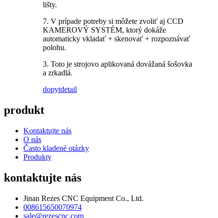
lišty.
7. V prípade potreby si môžete zvoliť aj CCD
KAMEROVÝ SYSTÉM, ktorý dokáže
automaticky vkladať + skenovať + rozpoznávať
polohu.
3. Toto je strojovo aplikovaná dovážaná šošovka
a zrkadlá.
dopyt
detail
produkt
Kontaktujte nás
O nás
Často kladené otázky
Produkty
kontaktujte nás
Jinan Rezes CNC Equipment Co., Ltd.
008615650070974
sale@rezescnc.com