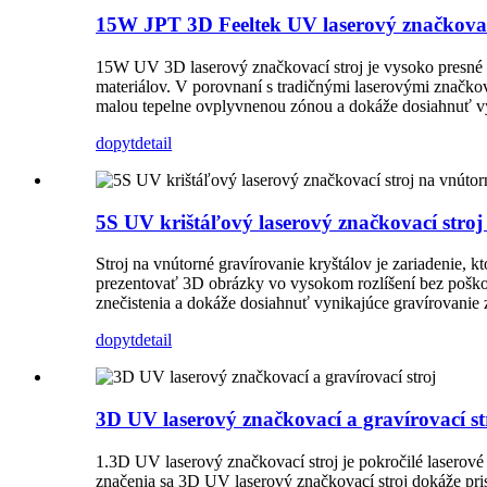
15W JPT 3D Feeltek UV laserový značkovac
15W UV 3D laserový značkovací stroj je vysoko presné 
materiálov. V porovnaní s tradičnými laserovými značkov
malou tepelne ovplyvnenou zónou a dokáže dosiahnuť vy
dopyt
detail
5S UV krištáľový laserový značkovací stroj
Stroj na vnútorné gravírovanie kryštálov je zariadenie,
prezentovať 3D obrázky vo vysokom rozlíšení bez poškod
znečistenia a dokáže dosiahnuť vynikajúce gravírovanie z
dopyt
detail
3D UV laserový značkovací a gravírovací st
1.3D UV laserový značkovací stroj je pokročilé laserové
značenia sa 3D UV laserový značkovací stroj dokáže pris