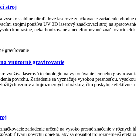
í stroj
a vysoko stabilné ultrafialové laserové značkovacie zariadenie vhod
acími strojmi používa UV 3D laserový značkovací stroj na spracovanie 
soko kontrastné, nekarbonizované a nedeformované značkovacie efekt
 na vnútorné gravírovanie
 ktoré využíva laserovú technológiu na vykonávanie jemného gravírovani
enia povrchu. Zariadenie sa vyznačuje vysokou presnosťou, vysokou r
ložitých vzorov a trojrozmerných obrázkov, čím poskytuje efektívne a 
roj
 značkovacie zariadenie určené na vysoko presné značenie v rôznych h
pôsobiť tvaru povrchu objektu, aby sa dosiahol trojrozmernejší efekt z