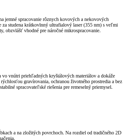
né na jemné spracovanie rôznych kovových a nekovových
za studena krátkovlnný ultrafialový laser (355 nm) s veľmi
y, obzvlášť vhodné pre náročné mikrospracovanie.
a vo vnútri priehľadných kryštálových materiálov a dokáže
ýchlosťou gravírovania, ochranou životného prostredia a bez
stabilné spracovateľské riešenia pre remeselný priemysel.
ĺbkach a na zložitých povrchoch. Na rozdiel od tradičného 2D
načenia.