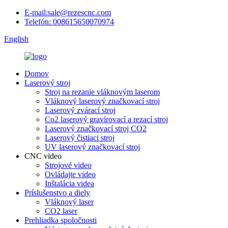
E-mail:sale@rezescnc.com
Telefón: 008615650070974
English
Domov
Laserový stroj
Stroj na rezanie vláknovým laserom
Vláknový laserový značkovací stroj
Laserový zvárací stroj
Co2 laserový gravírovací a rezací stroj
Laserový značkovací stroj CO2
Laserový čistiaci stroj
UV laserový značkovací stroj
CNC video
Strojové video
Ovládajte video
Inštalácia videa
Príslušenstvo a diely
Vláknový laser
CO2 laser
Prehliadka spoločnosti