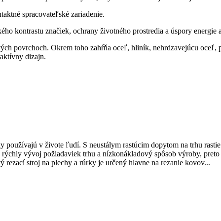
taktné spracovateľské zariadenie.
kého kontrastu značiek, ochrany životného prostredia a úspory energie 
ch povrchoch. Okrem toho zahŕňa oceľ, hliník, nehrdzavejúcu oceľ, p
aktívny dizajn.
používajú v živote ľudí. S neustálym rastúcim dopytom na trhu rastie
ýchly vývoj požiadaviek trhu a nízkonákladový spôsob výroby, preto sa
 rezací stroj na plechy a rúrky je určený hlavne na rezanie kovov...