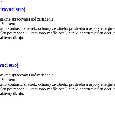
rovací stroj
taktné spracovateľské zariadenie.
UV laseru.
kého kontrastu značiek, ochrany životného prostredia a úspory energie 
ch povrchoch. Okrem toho zahŕňa oceľ, hliník, nehrdzavejúcu oceľ, p
aktívny dizajn.
ací stroj
taktné spracovateľské zariadenie.
UV laseru.
kého kontrastu značiek, ochrany životného prostredia a úspory energie 
ch povrchoch. Okrem toho zahŕňa oceľ, hliník, nehrdzavejúcu oceľ, p
aktívny dizajn.