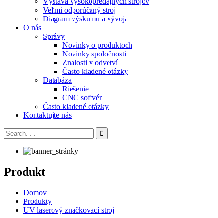
Výstava vysokopredajných strojov
Veľmi odporúčaný stroj
Diagram výskumu a vývoja
O nás
Správy
Novinky o produktoch
Novinky spoločnosti
Znalosti v odvetví
Často kladené otázky
Databáza
Riešenie
CNC softvér
Často kladené otázky
Kontaktujte nás
Produkt
Domov
Produkty
UV laserový značkovací stroj