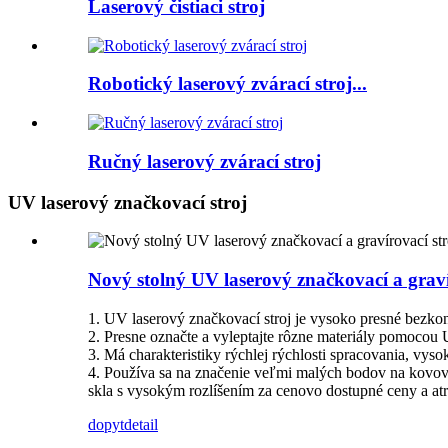
Laserový čistiaci stroj
Robotický laserový zvárací stroj...
Ručný laserový zvárací stroj
UV laserový značkovací stroj
Nový stolný UV laserový značkovací a graví
1. UV laserový značkovací stroj je vysoko presné bezkon
2. Presne označte a vyleptajte rôzne materiály pomocou 
3. Má charakteristiky rýchlej rýchlosti spracovania, vyso
4. Používa sa na značenie veľmi malých bodov na kovový
skla s vysokým rozlíšením za cenovo dostupné ceny a atr
dopyt
detail