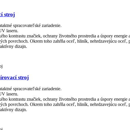
í stroj
taktné spracovateľské zariadenie.
UV laseru.
kého kontrastu značiek, ochrany životného prostredia a úspory energie 
ch povrchoch. Okrem toho zahŕňa oceľ, hliník, nehrdzavejúcu oceľ, p
aktívny dizajn.
rovací stroj
taktné spracovateľské zariadenie.
UV laseru.
kého kontrastu značiek, ochrany životného prostredia a úspory energie 
ch povrchoch. Okrem toho zahŕňa oceľ, hliník, nehrdzavejúcu oceľ, p
aktívny dizajn.