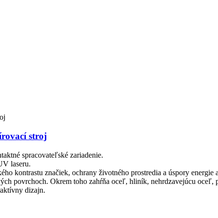
rovací stroj
taktné spracovateľské zariadenie.
UV laseru.
kého kontrastu značiek, ochrany životného prostredia a úspory energie 
ch povrchoch. Okrem toho zahŕňa oceľ, hliník, nehrdzavejúcu oceľ, p
aktívny dizajn.