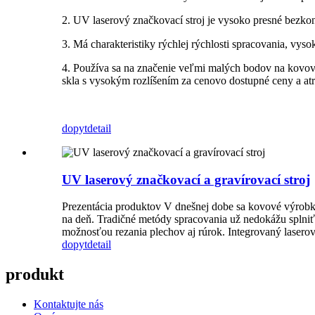
2. UV laserový značkovací stroj je vysoko presné bezkon
3. Má charakteristiky rýchlej rýchlosti spracovania, vyso
4. Používa sa na značenie veľmi malých bodov na kovový
skla s vysokým rozlíšením za cenovo dostupné ceny a atr
dopyt
detail
UV laserový značkovací a gravírovací stroj
Prezentácia produktov V dnešnej dobe sa kovové výrobky 
na deň. Tradičné metódy spracovania už nedokážu splniť r
možnosťou rezania plechov aj rúrok. Integrovaný laserový
dopyt
detail
produkt
Kontaktujte nás