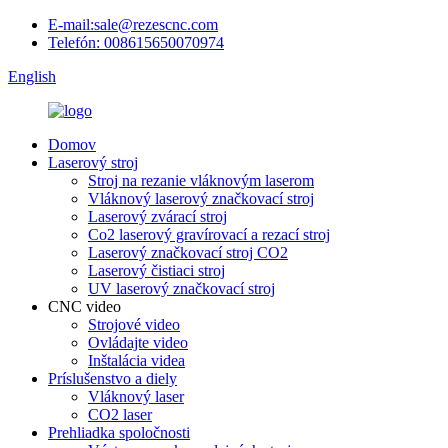
E-mail:sale@rezescnc.com
Telefón: 008615650070974
English
Domov
Laserový stroj
Stroj na rezanie vláknovým laserom
Vláknový laserový značkovací stroj
Laserový zvárací stroj
Co2 laserový gravírovací a rezací stroj
Laserový značkovací stroj CO2
Laserový čistiaci stroj
UV laserový značkovací stroj
CNC video
Strojové video
Ovládajte video
Inštalácia videa
Príslušenstvo a diely
Vláknový laser
CO2 laser
Prehliadka spoločnosti