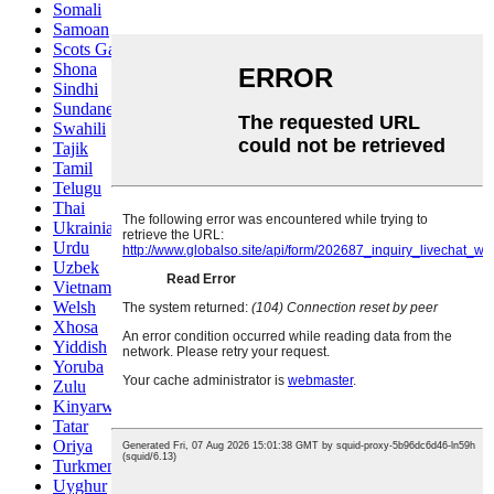
Somali
Samoan
Scots Gaelic
Shona
Sindhi
Sundanese
Swahili
Tajik
Tamil
Telugu
Thai
Ukrainian
Urdu
Uzbek
Vietnamese
Welsh
Xhosa
Yiddish
Yoruba
Zulu
Kinyarwanda
Tatar
Oriya
Turkmen
Uyghur