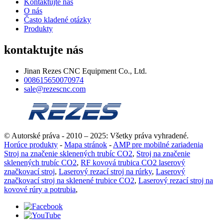
Kontaktujte nás
O nás
Často kladené otázky
Produkty
kontaktujte nás
Jinan Rezes CNC Equipment Co., Ltd.
008615650070974
sale@rezescnc.com
© Autorské práva - 2010 – 2025: Všetky práva vyhradené.
Horúce produkty
-
Mapa stránok
-
AMP pre mobilné zariadenia
Stroj na značenie sklenených trubíc CO2
,
Stroj na značenie
sklenených trubíc CO2
,
RF kovová trubica CO2 laserový
značkovací stroj
,
Laserový rezací stroj na rúrky
,
Laserový
značkovací stroj na sklenené trubice CO2
,
Laserový rezací stroj na
kovové rúry a potrubia
,