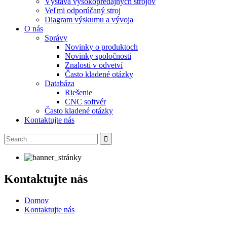
Výstava vysokopredajných strojov
Veľmi odporúčaný stroj
Diagram výskumu a vývoja
O nás
Správy
Novinky o produktoch
Novinky spoločnosti
Znalosti v odvetví
Často kladené otázky
Databáza
Riešenie
CNC softvér
Často kladené otázky
Kontaktujte nás
Kontaktujte nás
Domov
Kontaktujte nás