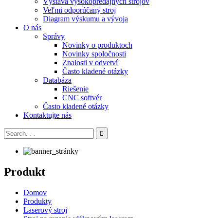
Výstava vysokopredajných strojov
Veľmi odporúčaný stroj
Diagram výskumu a vývoja
O nás
Správy
Novinky o produktoch
Novinky spoločnosti
Znalosti v odvetví
Často kladené otázky
Databáza
Riešenie
CNC softvér
Často kladené otázky
Kontaktujte nás
Produkt
Domov
Produkty
Laserový stroj