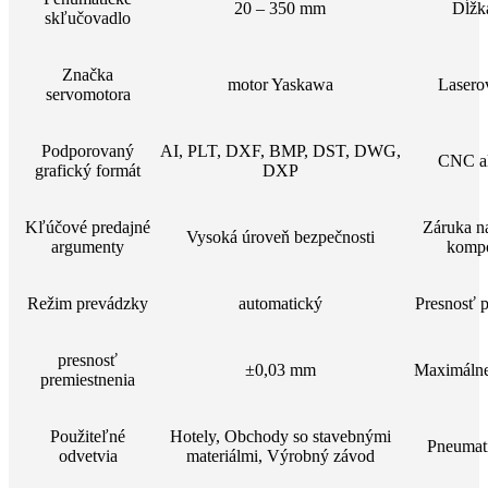
20 – 350 mm
Dĺžk
skľučovadlo
Značka
motor Yaskawa
Lasero
servomotora
Podporovaný
AI, PLT, DXF, BMP, DST, DWG,
CNC al
grafický formát
DXP
Kľúčové predajné
Záruka n
Vysoká úroveň bezpečnosti
argumenty
komp
Režim prevádzky
automatický
Presnosť 
presnosť
±0,03 mm
Maximálne
premiestnenia
Použiteľné
Hotely, Obchody so stavebnými
Pneumati
odvetvia
materiálmi, Výrobný závod