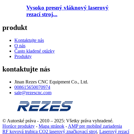
Vysoko presný vláknový laserový
rezací stroj...
produkt
Kontaktujte nás
O nás
Často kladené otázky
Produkty
kontaktujte nás
Jinan Rezes CNC Equipment Co., Ltd.
008615650070974
sale@rezescnc.com
© Autorské práva - 2010 – 2025: Všetky práva vyhradené.
Horúce produkty
-
Mapa stránok
-
AMP pre mobilné zariadenia
RF kovová trubica CO2 laserový značkovací stroj
,
Laserový rezací