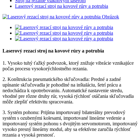
Stroj na rezanie vláknovým laserom
Laserový rezací stroj na kovové rúry a potrubia
Laserový rezací stroj na kovové rúry a potrubia
1. Vysoko tuhý ťažký podvozok, ktorý znižuje vibrácie vznikajúce
počas procesu vysokorýchlostného rezania.
2. Konštrukcia pneumatického skľučovadla: Predné a zadné
upínanie skľučovadla je pohodlné na inštaláciu, šetrí prácu a
nedochádza k opotrebovaniu. Automatické nastavenie stredu,
vhodné pre rôzne druhy rúr, vysoká rýchlosť otáčania skľučovadla
môže zlepšiť efektivitu spracovania.
3. Systém pohonu: Prijíma importovaný bilaterálny prevodový
systém s ozubenými kolesami, importované lineárne vedenie a
importovaný systém pohonu s dvojitým servomotorom, importovaný
vysoko presný lineárny modul, aby sa efektívne zaručila rýchlosť
rezania a vysoká presnosť.