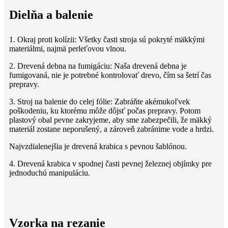
Dielňa a balenie
1. Okraj proti kolízii: Všetky časti stroja sú pokryté mäkkými
materiálmi, najmä perleťovou vlnou.
2. Drevená debna na fumigáciu: Naša drevená debna je
fumigovaná, nie je potrebné kontrolovať drevo, čím sa šetrí čas
prepravy.
3. Stroj na balenie do celej fólie: Zabráňte akémukoľvek
poškodeniu, ku ktorému môže dôjsť počas prepravy. Potom
plastový obal pevne zakryjeme, aby sme zabezpečili, že mäkký
materiál zostane neporušený, a zároveň zabránime vode a hrdzi.
Najvzdialenejšia je drevená krabica s pevnou šablónou.
4. Drevená krabica v spodnej časti pevnej železnej objímky pre
jednoduchú manipuláciu.
Vzorka na rezanie