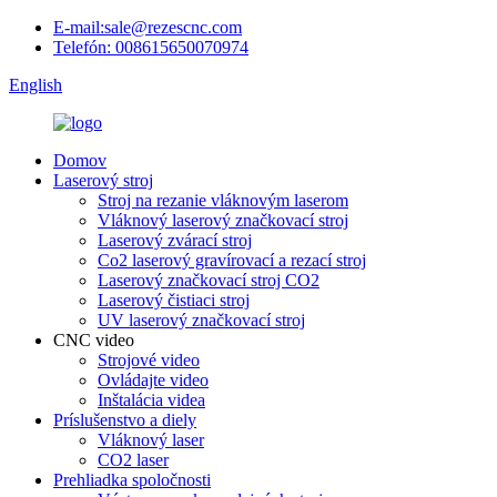
E-mail:sale@rezescnc.com
Telefón: 008615650070974
English
Domov
Laserový stroj
Stroj na rezanie vláknovým laserom
Vláknový laserový značkovací stroj
Laserový zvárací stroj
Co2 laserový gravírovací a rezací stroj
Laserový značkovací stroj CO2
Laserový čistiaci stroj
UV laserový značkovací stroj
CNC video
Strojové video
Ovládajte video
Inštalácia videa
Príslušenstvo a diely
Vláknový laser
CO2 laser
Prehliadka spoločnosti