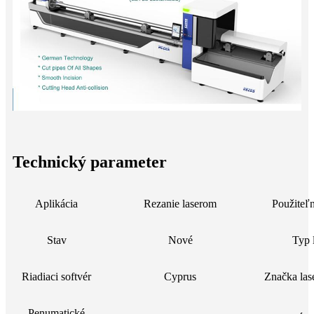
Technický parameter
Aplikácia
Rezanie laserom
Použiteľn
Stav
Nové
Typ 
Riadiaci softvér
Cyprus
Značka las
Penumatické