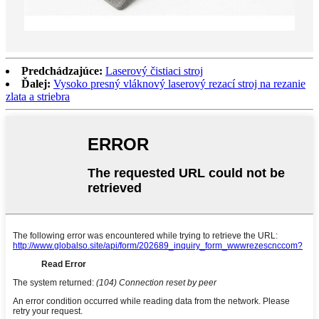
Predchádzajúce:
Laserový čistiaci stroj
Ďalej:
Vysoko presný vláknový laserový rezací stroj na rezanie
zlata a striebra