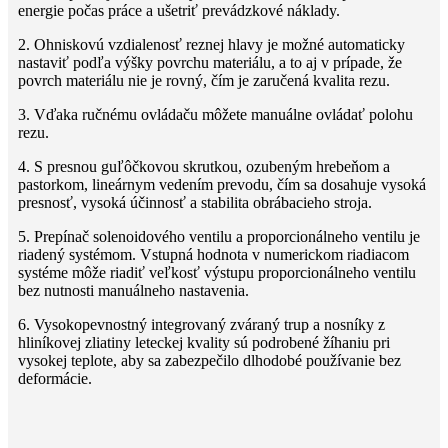
energie počas práce a ušetriť prevádzkové náklady.
2. Ohniskovú vzdialenosť reznej hlavy je možné automaticky
nastaviť podľa výšky povrchu materiálu, a to aj v prípade, že
povrch materiálu nie je rovný, čím je zaručená kvalita rezu.
3. Vďaka ručnému ovládaču môžete manuálne ovládať polohu
rezu.
4. S presnou guľôčkovou skrutkou, ozubeným hrebeňom a
pastorkom, lineárnym vedením prevodu, čím sa dosahuje vysoká
presnosť, vysoká účinnosť a stabilita obrábacieho stroja.
5. Prepínač solenoidového ventilu a proporcionálneho ventilu je
riadený systémom. Vstupná hodnota v numerickom riadiacom
systéme môže riadiť veľkosť výstupu proporcionálneho ventilu
bez nutnosti manuálneho nastavenia.
6. Vysokopevnostný integrovaný zváraný trup a nosníky z
hliníkovej zliatiny leteckej kvality sú podrobené žíhaniu pri
vysokej teplote, aby sa zabezpečilo dlhodobé používanie bez
deformácie.