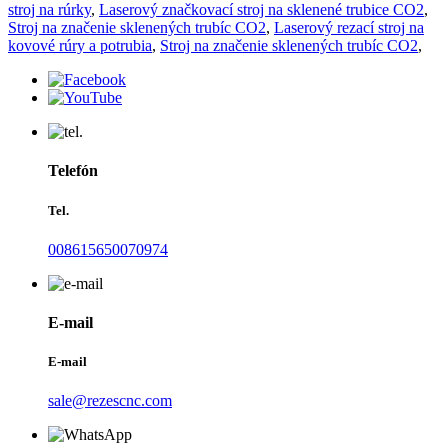
stroj na rúrky
,
Laserový značkovací stroj na sklenené trubice CO2
,
Stroj na značenie sklenených trubíc CO2
,
Laserový rezací stroj na
kovové rúry a potrubia
,
Stroj na značenie sklenených trubíc CO2
,
Telefón
Tel.
008615650070974
E-mail
E-mail
sale@rezescnc.com