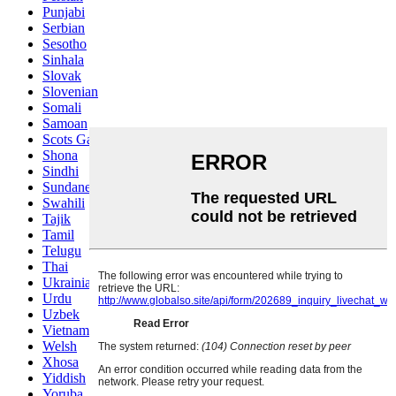
Punjabi
Serbian
Sesotho
Sinhala
Slovak
Slovenian
Somali
Samoan
Scots Gaelic
Shona
Sindhi
Sundanese
Swahili
Tajik
Tamil
Telugu
Thai
Ukrainian
Urdu
Uzbek
Vietnamese
Welsh
Xhosa
Yiddish
Yoruba