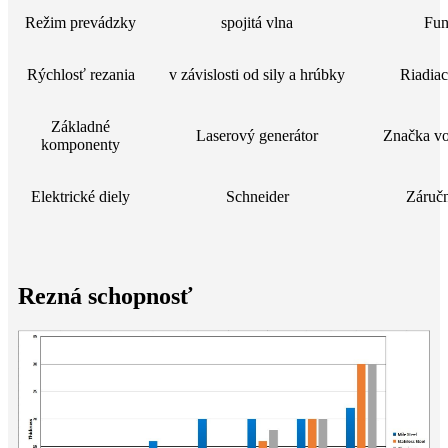
Režim prevádzky
spojitá vlna
Fun
Rýchlosť rezania
v závislosti od sily a hrúbky
Riadiac
Základné
Laserový generátor
Značka vod
komponenty
Elektrické diely
Schneider
Záruč
Rezná schopnosť