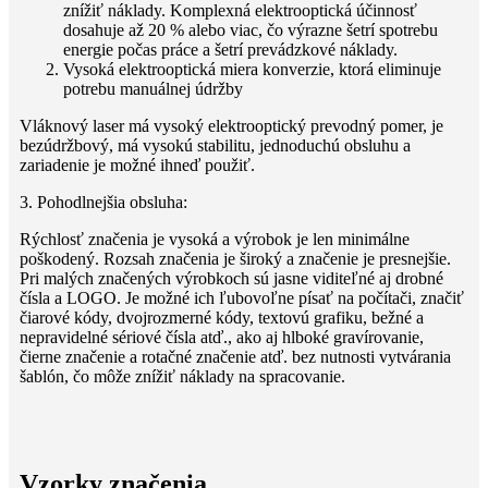
znížiť náklady. Komplexná elektrooptická účinnosť
dosahuje až 20 % alebo viac, čo výrazne šetrí spotrebu
energie počas práce a šetrí prevádzkové náklady.
Vysoká elektrooptická miera konverzie, ktorá eliminuje
potrebu manuálnej údržby
Vláknový laser má vysoký elektrooptický prevodný pomer, je
bezúdržbový, má vysokú stabilitu, jednoduchú obsluhu a
zariadenie je možné ihneď použiť.
3. Pohodlnejšia obsluha:
Rýchlosť značenia je vysoká a výrobok je len minimálne
poškodený. ​​Rozsah značenia je široký a značenie je presnejšie.
Pri malých značených výrobkoch sú jasne viditeľné aj drobné
čísla a LOGO. Je možné ich ľubovoľne písať na počítači, značiť
čiarové kódy, dvojrozmerné kódy, textovú grafiku, bežné a
nepravidelné sériové čísla atď., ako aj hlboké gravírovanie,
čierne značenie a rotačné značenie atď. bez nutnosti vytvárania
šablón, čo môže znížiť náklady na spracovanie.
Vzorky značenia