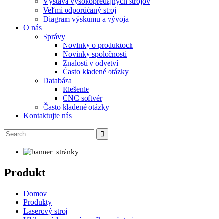
Výstava vysokopredajných strojov
Veľmi odporúčaný stroj
Diagram výskumu a vývoja
O nás
Správy
Novinky o produktoch
Novinky spoločnosti
Znalosti v odvetví
Často kladené otázky
Databáza
Riešenie
CNC softvér
Často kladené otázky
Kontaktujte nás
Produkt
Domov
Produkty
Laserový stroj