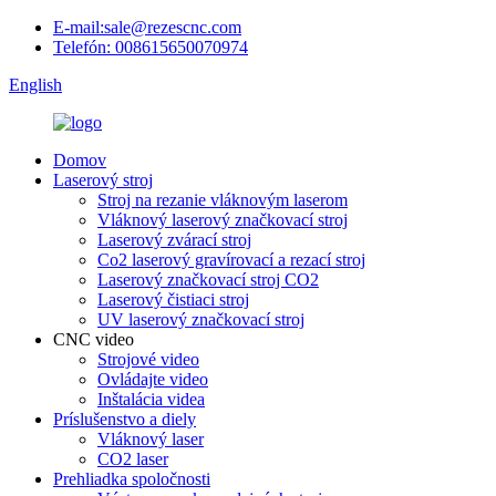
E-mail:sale@rezescnc.com
Telefón: 008615650070974
English
Domov
Laserový stroj
Stroj na rezanie vláknovým laserom
Vláknový laserový značkovací stroj
Laserový zvárací stroj
Co2 laserový gravírovací a rezací stroj
Laserový značkovací stroj CO2
Laserový čistiaci stroj
UV laserový značkovací stroj
CNC video
Strojové video
Ovládajte video
Inštalácia videa
Príslušenstvo a diely
Vláknový laser
CO2 laser
Prehliadka spoločnosti