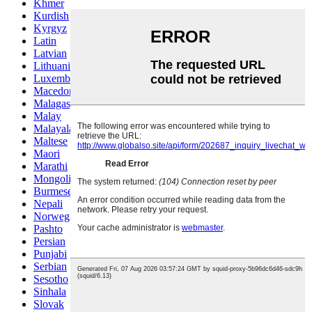
Khmer
Kurdish
Kyrgyz
Latin
Latvian
Lithuanian
Luxembou..
Macedonian
Malagasy
Malay
Malayalam
Maltese
Maori
Marathi
Mongolian
Burmese
Nepali
Norwegian
Pashto
Persian
Punjabi
Serbian
Sesotho
Sinhala
Slovak