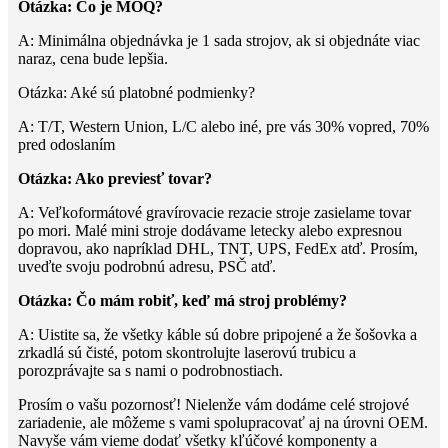
Otázka: Čo je MOQ?
A: Minimálna objednávka je 1 sada strojov, ak si objednáte viac
naraz, cena bude lepšia.
Otázka: Aké sú platobné podmienky?
A: T/T, Western Union, L/C alebo iné, pre vás 30% vopred, 70%
pred odoslaním
Otázka: Ako previesť tovar?
A: Veľkoformátové gravírovacie rezacie stroje zasielame tovar
po mori. Malé mini stroje dodávame letecky alebo expresnou
dopravou, ako napríklad DHL, TNT, UPS, FedEx atď. Prosím,
uveďte svoju podrobnú adresu, PSČ atď.
Otázka: Čo mám robiť, keď má stroj problémy?
A: Uistite sa, že všetky káble sú dobre pripojené a že šošovka a
zrkadlá sú čisté, potom skontrolujte laserovú trubicu a
porozprávajte sa s nami o podrobnostiach.
Prosím o vašu pozornosť! Nielenže vám dodáme celé strojové
zariadenie, ale môžeme s vami spolupracovať aj na úrovni OEM.
Navyše vám vieme dodať všetky kľúčové komponenty a