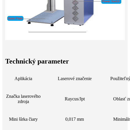
Technický parameter
Aplikácia
Laserové značenie
Použiteľný
Značka laserového
Raycus/Jpt
Oblasť z
zdroja
Mini šírka čiary
0,017 mm
Minimál