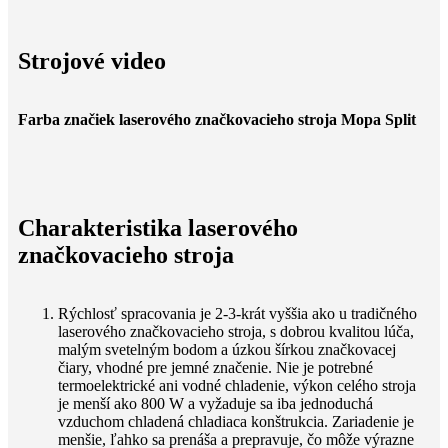
Strojové video
Farba značiek laserového značkovacieho stroja Mopa Split
Charakteristika laserového
značkovacieho stroja
Rýchlosť spracovania je 2-3-krát vyššia ako u tradičného
laserového značkovacieho stroja, s dobrou kvalitou lúča,
malým svetelným bodom a úzkou šírkou značkovacej
čiary, vhodné pre jemné značenie. Nie je potrebné
termoelektrické ani vodné chladenie, výkon celého stroja
je menší ako 800 W a vyžaduje sa iba jednoduchá
vzduchom chladená chladiaca konštrukcia. Zariadenie je
menšie, ľahko sa prenáša a prepravuje, čo môže výrazne