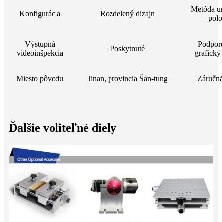
Metóda u
Konfigurácia
Rozdelený dizajn
pol
Výstupná
Podpor
Poskytnuté
videoinšpekcia
grafický
Miesto pôvodu
Jinan, provincia Šan-tung
Záručn
Ďalšie voliteľné diely