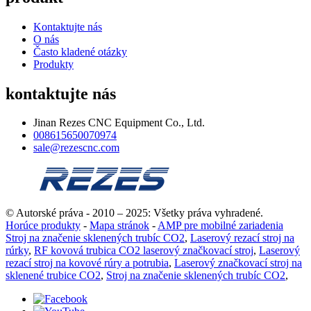
Kontaktujte nás
O nás
Často kladené otázky
Produkty
kontaktujte nás
Jinan Rezes CNC Equipment Co., Ltd.
008615650070974
sale@rezescnc.com
© Autorské práva - 2010 – 2025: Všetky práva vyhradené.
Horúce produkty
-
Mapa stránok
-
AMP pre mobilné zariadenia
Stroj na značenie sklenených trubíc CO2
,
Laserový rezací stroj na
rúrky
,
RF kovová trubica CO2 laserový značkovací stroj
,
Laserový
rezací stroj na kovové rúry a potrubia
,
Laserový značkovací stroj na
sklenené trubice CO2
,
Stroj na značenie sklenených trubíc CO2
,