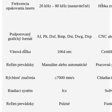
Frekvencia
20 kHz – 80 kHz (nastaviteľné)
Hĺbka z
opakovania laseru
Podporovaný
AI, Plt, Dxf, Bmp, Dst, Dwg, Dxp
CNC ale
grafický formát
Vlnová dĺžka
1064 nm
Certifi
Režim prevádzky
Manuálne alebo automatické
Pracovná 
Rýchlosť značenia
≤7000 mm/s
Chladiac
Riadiaci systém
Jcz
Soft
Režim prevádzky
Pulzné
Funk