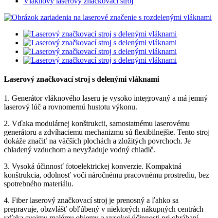
Vláknový laserový značkovací stroj
Laserový značkovací stroj s delenými vláknami
1. Generátor vláknového laseru je vysoko integrovaný a má jemný
laserový lúč a rovnomernú hustotu výkonu.
2. Vďaka modulárnej konštrukcii, samostatnému laserovému
generátoru a zdvíhaciemu mechanizmu sú flexibilnejšie. Tento stroj
dokáže značiť na väčších plochách a zložitých povrchoch. Je
chladený vzduchom a nevyžaduje vodný chladič.
3. Vysoká účinnosť fotoelektrickej konverzie. Kompaktná
konštrukcia, odolnosť voči náročnému pracovnému prostrediu, bez
spotrebného materiálu.
4. Fiber laserový značkovací stroj je prenosný a ľahko sa
prepravuje, obzvlášť obľúbený v niektorých nákupných centrách
vďaka svojmu malému objemu a vysokej účinnosti pri obrábaní